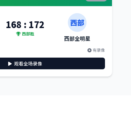
西部
168 : 172
西部胜
西部全明星
有录像
观看全场录像