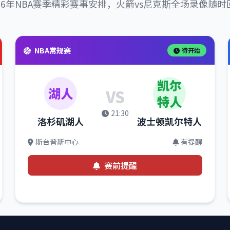
026年NBA赛季精彩赛事安排，火箭vs尼克斯全场录像随时
NBA常规赛
待开始
凯尔
湖人
VS
特人
21:30
洛杉矶湖人
波士顿凯尔特人
斯台普斯中心
有提醒
赛前提醒