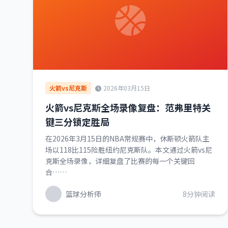
火箭vs尼克斯
2026年03月15日
火箭vs尼克斯全场录像复盘：范弗里特关
键三分锁定胜局
在2026年3月15日的NBA常规赛中，休斯顿火箭队主
场以118比115险胜纽约尼克斯队。本文通过火箭vs尼
克斯全场录像，详细复盘了比赛的每一个关键回
合……
篮球分析师
8分钟阅读