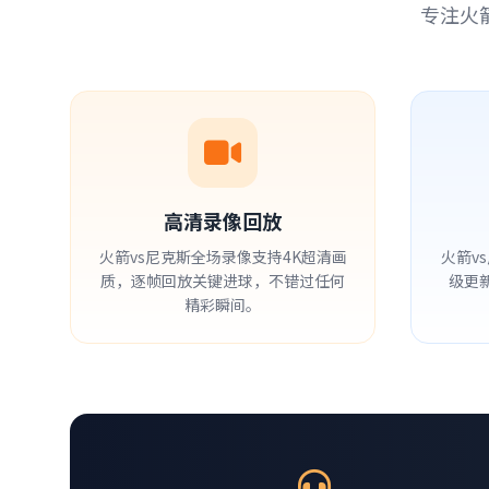
专注火
高清录像回放
火箭vs尼克斯全场录像支持4K超清画
火箭v
质，逐帧回放关键进球，不错过任何
级更
精彩瞬间。