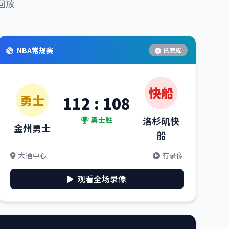
回放
NBA常规赛
已完成
快船
勇士
112 : 108
洛杉矶快
勇士胜
金州勇士
船
大通中心
有录像
观看全场录像